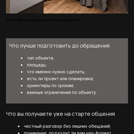
Спокойная спальня после ремонта
Что лучше подготовить до обращения
тип объекта;
площадь;
что именно нужно сделать;
есть ли проект или планировка;
ориентиры по срокам;
важные ограничения по объекту.
Что вы получаете уже на старте общения
честный разговор без лишних обещаний;
понимание, подходит ли вам наш формат