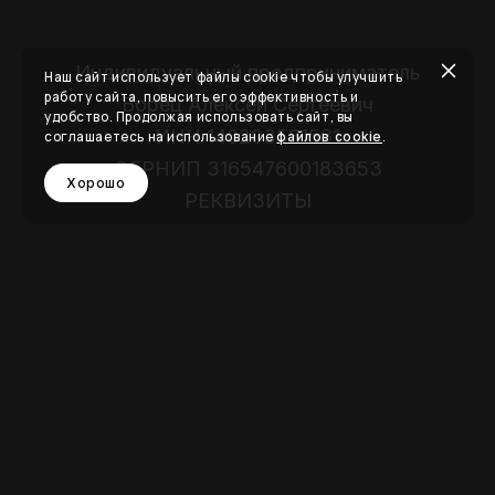
Индивидуальный предприниматель
Наш сайт использует файлы cookie чтобы улучшить
работу сайта, повысить его эффективность и
Борец Алексей Сергеевич
удобство. Продолжая использовать сайт, вы
ИНН 140203581581
соглашаетесь на использование
.
файлов cookie
ОГРНИП 316547600183653
Хорошо
РЕКВИЗИТЫ
tel.
+7 (913) 385-09-43
studia-borets@yandex.ru
Инская д.69, 2 этаж
* Instagram запрещен в РФ
© 2024 СТУДИЯ РЕМОНТА АБ.
Политика конфиденциальности